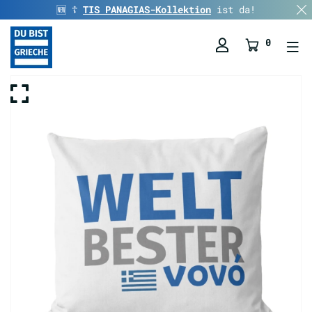
🆕 ☦️
TIS PANAGIAS-Kollektion
ist da!
0